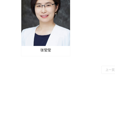
张莹莹
上一页