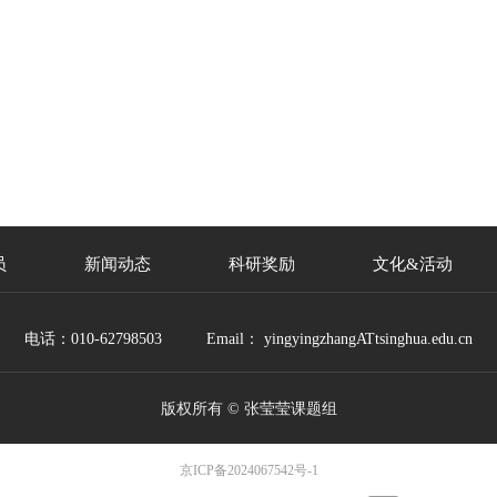
员
新闻动态
科研奖励
文化&活动
电话：010-62798503 Email： yingyingzhangATtsinghua.edu.cn
版权所有 ©
张莹莹课题组
京ICP备2024067542号-1