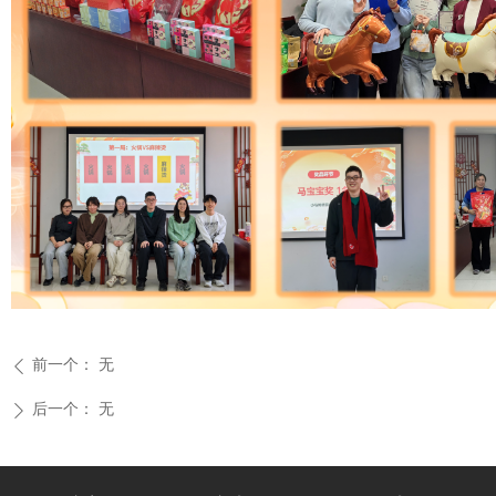
前一个：
无
ꄴ
后一个：
无
ꄲ